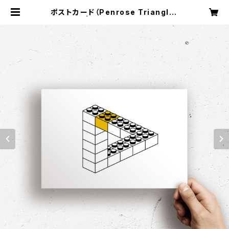
ポストカード（Penrose Triangle）
| imagination