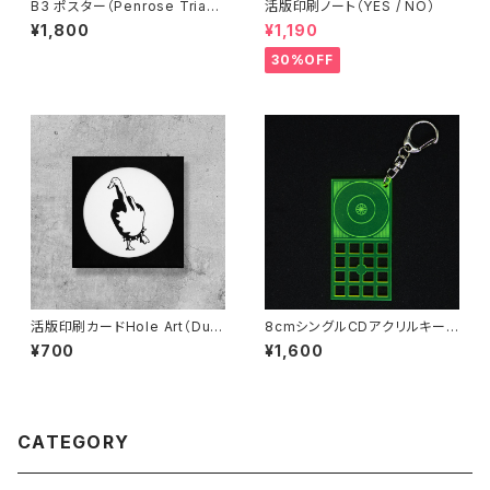
B3 ポスター（Penrose Triang
活版印刷ノート（YES / NO）
le）
¥1,800
¥1,190
30%OFF
活版印刷カードHole Art（Duc
8cmシングルCDアクリルキー
k You）
ホルダー（蛍光グリーン）
¥700
¥1,600
CATEGORY