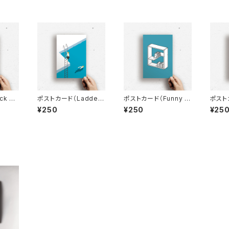
k Yo
ポストカード（Ladder
ポストカード（Funny S
ポストカ
Pool）
helf）
air）
¥250
¥250
¥25