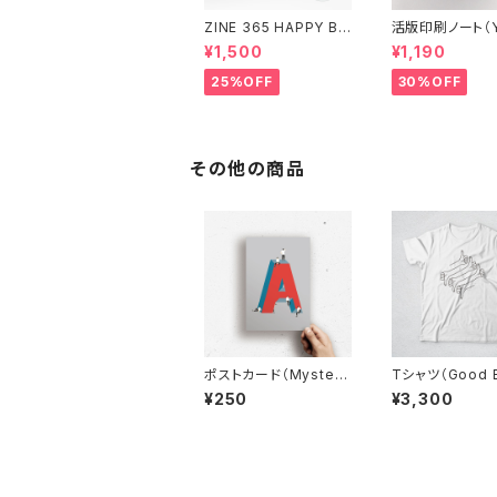
ZINE 365 HAPPY BI
活版印刷ノート（Y
RTHDAY（アクリルキー
NO）
¥1,500
¥1,190
ホルダー付き）
25%OFF
30%OFF
その他の商品
ポストカード（Mystery
Tシャツ（Good 
A）
¥250
¥3,300