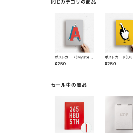
同じカテゴリの商品
ポストカード（Mystery
ポストカード（Duc
A）
u）
¥250
¥250
セール中の商品