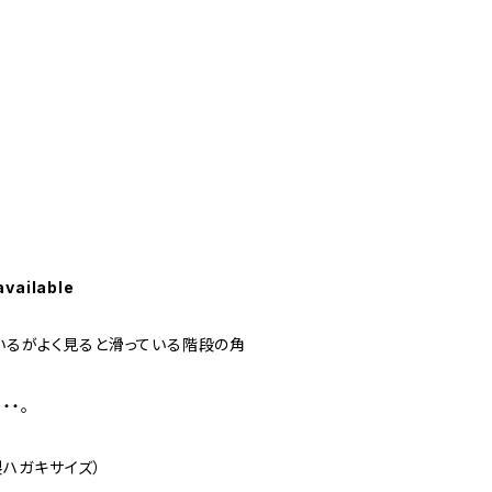
available
いるがよく見ると滑っている階段の角
・・。
官製ハガキサイズ）