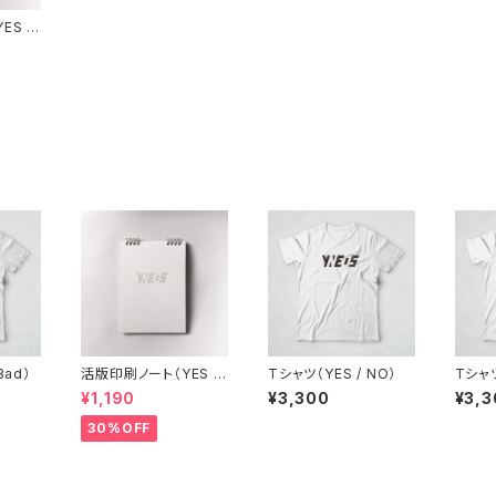
ES /
Bad）
活版印刷ノート（YES /
Tシャツ（YES / NO）
Tシャ
NO）
¥1,190
¥3,300
¥3,3
30%OFF