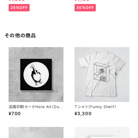
25%OFF
30%OFF
その他の商品
活版印刷カードHole Art（Duc
Tシャツ（Funny Shelf）
k You）
¥700
¥3,300