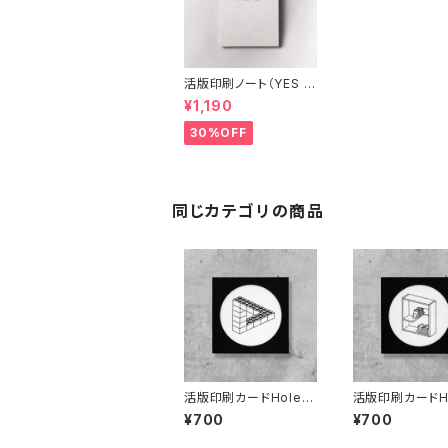
活版印刷ノート（YES /
NO）
¥1,190
30%OFF
同じカテゴリの商品
活版印刷カードHole A
活版印刷カードHo
rt（Penrose Triangl
rt（Funny Shelf
¥700
¥700
e）