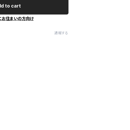
d to cart
にお住まいの方向け
通報する