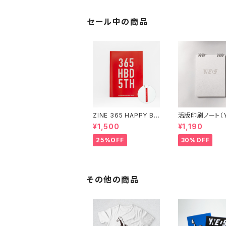
セール中の商品
ZINE 365 HAPPY BI
活版印刷ノート（Y
RTHDAY（アクリルキー
NO）
¥1,500
¥1,190
ホルダー付き）
25%OFF
30%OFF
その他の商品