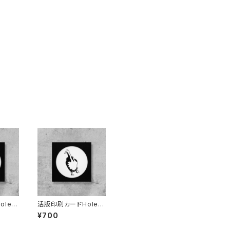
le A
活版印刷カードHole A
）
rt（Duck You）
¥700