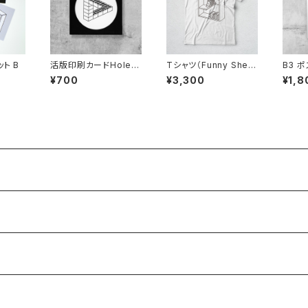
ト B
活版印刷カードHole A
Tシャツ（Funny Shel
B3 ポ
rt（Penrose Triangl
f）
Trian
¥700
¥3,300
¥1,8
e）