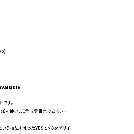
O）
available
トです。
ル紙を使い、無骨な雰囲気のあるノー
いう技法を使ったYESとNOをデザイ