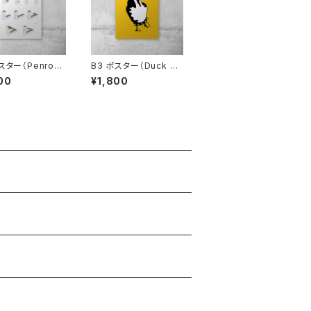
スター（Penrose
B3 ポスター（Duck Yo
gle）
u）
00
¥1,800