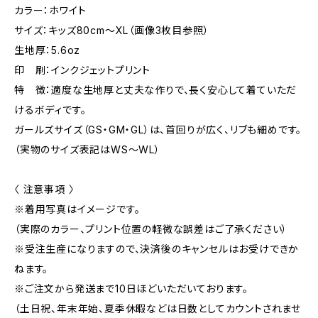
カラー：ホワイト
サイズ：キッズ80cm〜XL（画像3枚目参照）
生地厚：5.6oz
印 刷：インクジェットプリント
特 徴：適度な生地厚と丈夫な作りで、長く安心して着ていただ
けるボディです。
ガールズサイズ（GS・GM・GL）は、首回りが広く、リブも細めです。
（実物のサイズ表記はWS～WL）
〈 注意事項 〉
※着用写真はイメージです。
（実際のカラー、プリント位置の軽微な誤差はご了承ください）
※受注生産になりますので、決済後のキャンセルはお受けできか
ねます。
※ご注文から発送まで10日ほどいただいております。
（土日祝、年末年始、夏季休暇などは日数としてカウントされませ