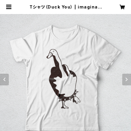
Tシャツ（Duck You） | imaginati
on