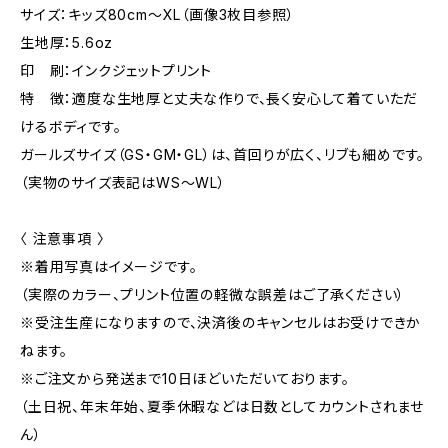
サイズ：キッズ80cm〜XL（画像3枚目参照）
生地厚：5.6oz
印 刷：インクジェットプリント
特 徴：適度な生地厚と丈夫な作りで、長く安心して着ていただ
けるボディです。
ガールズサイズ（GS・GM・GL）は、首回りが広く、リブも細めです。
（実物のサイズ表記はWS～WL）
〈 注意事項 〉
※着用写真はイメージです。
（実際のカラー、プリント位置の軽微な誤差はご了承ください）
※受注生産になりますので、決済後のキャンセルはお受けできか
ねます。
※ご注文から発送まで10日ほどいただいております。
（土日祝、年末年始、夏季休暇などは日数としてカウントされませ
ん）