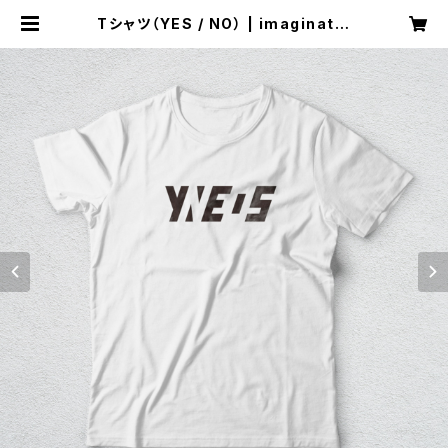
Tシャツ（YES / NO） | imaginatio
n