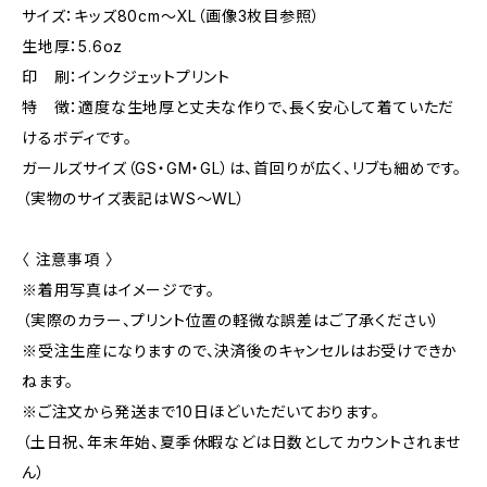
サイズ：キッズ80cm〜XL（画像3枚目参照）
生地厚：5.6oz
印 刷：インクジェットプリント
特 徴：適度な生地厚と丈夫な作りで、長く安心して着ていただ
けるボディです。
ガールズサイズ（GS・GM・GL）は、首回りが広く、リブも細めです。
（実物のサイズ表記はWS～WL）
〈 注意事項 〉
※着用写真はイメージです。
（実際のカラー、プリント位置の軽微な誤差はご了承ください）
※受注生産になりますので、決済後のキャンセルはお受けできか
ねます。
※ご注文から発送まで10日ほどいただいております。
（土日祝、年末年始、夏季休暇などは日数としてカウントされませ
ん）