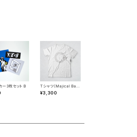
カー3枚セット B
Tシャツ（Majical Ban
ana）
0
¥3,300