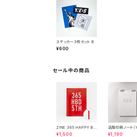
ステッカー3枚セット B
¥600
セール中の商品
ZINE 365 HAPPY BI
活版印刷ノート（Y
RTHDAY（アクリルキー
NO）
¥1,500
¥1,190
ホルダー付き）