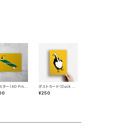
スター（4D Ping
ポストカード（Duck Yo
）
u）
00
¥250