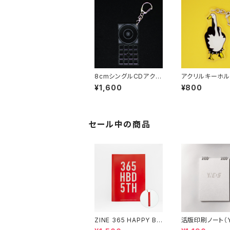
8cmシングルCDアクリ
アクリルキーホ
ルキーホルダー（クリ
（Duck You）
¥1,600
¥800
ア）
セール中の商品
ZINE 365 HAPPY BI
活版印刷ノート（Y
RTHDAY（アクリルキー
NO）