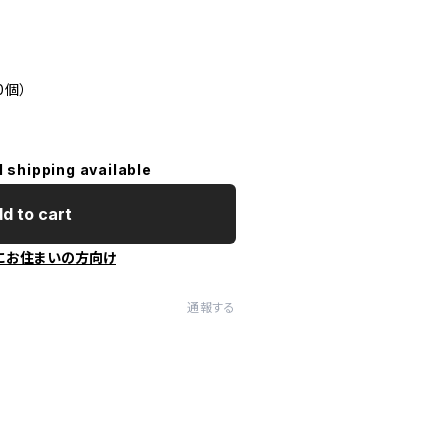
0個）
l shipping available
d to cart
にお住まいの方向け
通報する