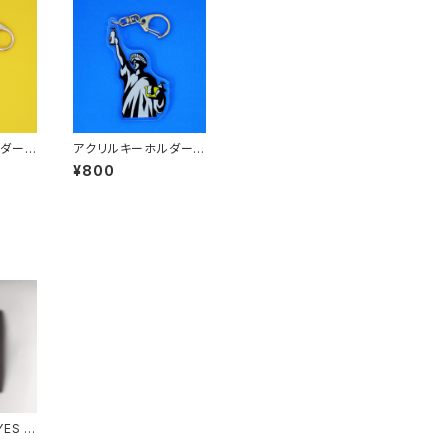
ルダー
アクリルキーホルダー
（N.Y.N.Y. ニューヨー
¥800
ク入浴 〜The 湯の女
神〜）
ES /