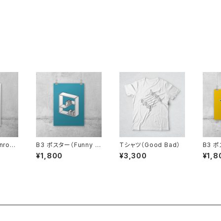
nrose
B3 ポスター（Funny S
Tシャツ（Good Bad）
B3 ポ
helf）
Pong
¥1,800
¥3,300
¥1,8